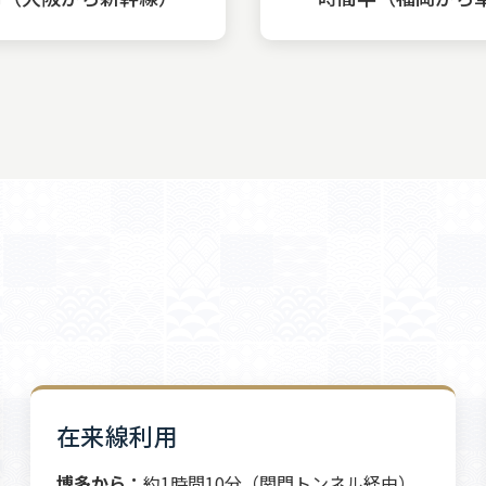
在来線利用
博多から：
約1時間10分（関門トンネル経由）