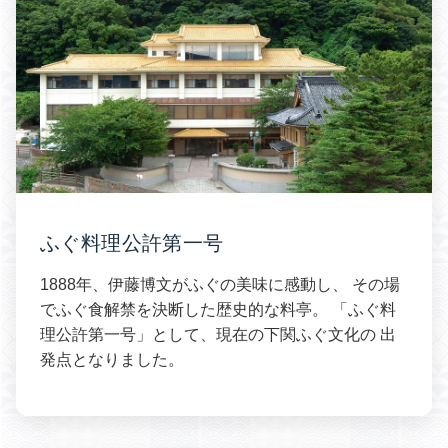
ふぐ料理公許第一号
1888年、伊藤博文がふぐの美味に感動し、 その場
でふぐ食解禁を決断した歴史的な料亭。 「ふぐ料
理公許第一号」として、現在の下関ふぐ文化の 出
発点となりました。