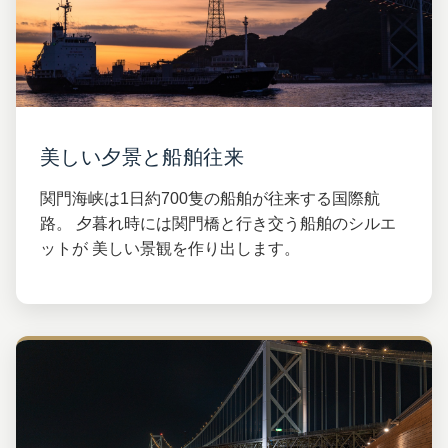
美しい夕景と船舶往来
関門海峡は1日約700隻の船舶が往来する国際航
路。 夕暮れ時には関門橋と行き交う船舶のシルエ
ットが 美しい景観を作り出します。