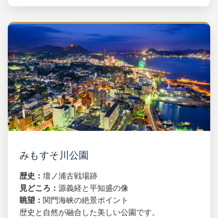
みもすそ川公園
歴史：
壇ノ浦古戦場跡
見どころ：
源義経と平知盛の像
眺望：
関門海峡の絶景ポイント
歴史と自然が融合した美しい公園です。