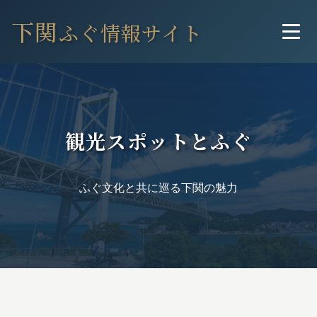
トップ
> 観光スポットとふぐ
下関
ふぐ情報サイト
観光スポットとふぐ
ふぐ文化と共に巡る下関の魅力